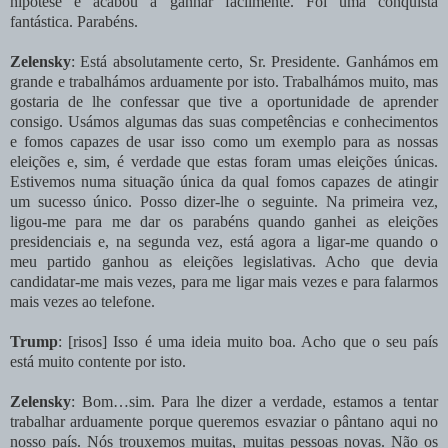
hipótese e acabou a ganhar facilmente. Foi uma conquista
fantástica. Parabéns.
Zelensky
: Está absolutamente certo, Sr. Presidente. Ganhámos em
grande e trabalhámos arduamente por isto. Trabalhámos muito, mas
gostaria de lhe confessar que tive a oportunidade de aprender
consigo. Usámos algumas das suas competências e conhecimentos
e fomos capazes de usar isso como um exemplo para as nossas
eleições e, sim, é verdade que estas foram umas eleições únicas.
Estivemos numa situação única da qual fomos capazes de atingir
um sucesso único. Posso dizer-lhe o seguinte. Na primeira vez,
ligou-me para me dar os parabéns quando ganhei as eleições
presidenciais e, na segunda vez, está agora a ligar-me quando o
meu partido ganhou as eleições legislativas. Acho que devia
candidatar-me mais vezes, para me ligar mais vezes e para falarmos
mais vezes ao telefone.
Trump
: [risos] Isso é uma ideia muito boa. Acho que o seu país
está muito contente por isto.
Zelensky
: Bom…sim. Para lhe dizer a verdade, estamos a tentar
trabalhar arduamente porque queremos esvaziar o pântano aqui no
nosso país. Nós trouxemos muitas, muitas pessoas novas. Não os