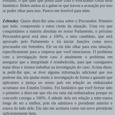
Portanto, o que quer que possa fazer com o Procurador Geral seria
fantástico. Biden andou aí a gabar-se que travou a acusação por isso
se puder olhar para isso. Parece-me horrível para mim.
Zelensky
: Quero dizer-lhe uma coisa sobre o Procurador. Primeiro
que tudo, compreendo e estou ciente da situação. Uma vez que
conquistámos a maioria absoluta no nosso Parlamento, o próximo
Procurador-geral será meu a 100%, o meu candidato, que será
aprovado pelo Parlamento e irá iniciar funções como novo
procurador em Setembro. Ele ou ela irão olhar para esta situação,
especificamente para a empresa que você mencionou. O problema
com a investigação deste caso é atualmente o problema em
assegurar que a integridade é restabelecida, para que consigamos
tratar disso e iremos trabalhar na investigação do caso. Acima disso,
ia pedir-lhe que, se tiver alguma informação adicional que nos
pudesse dar, iria ajudar muito à investigação de forma a garantir que
aplicamos a justiça no nosso país em relação ao embaixador
ucraniano nos Estados Unidos. Foi fantástico que você tivesse sido
o primeiro a dizer-me que ela era uma má embaixadora porque eu
concordo consigo a 100%. A atitude dela em relação a mim estava
longe de ser a melhor, pois ela admirava o presidente anterior e
estava do lado dele. Ela não me aceitaria como um novo presidente
suficientemente bem.