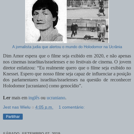
A jornalista judia que alertou o mundo do Holodomor na Ucrânia
Dim Amor espera que o filme seja exibido em 2020, e não apenas
nos cinemas israelitas/israelenses e no festivais de cinema. O jovem
diretor enfatizou: “Eu realmente quero que o filme seja exibido no
Knesset. Espero que nosso filme seja capaz de influenciar a posição
dos parlamentares israelitas/israelenses na questão de reconhecer
Holodomor [ucraniano] como genocídio”.
Ler
mais em
inglês
ou
ucraniano
.
Jest nas Wielu
о
4:05 p.m.
1 comentário:
Partilhar
SÁBADO, SETEMBRO 07, 2019