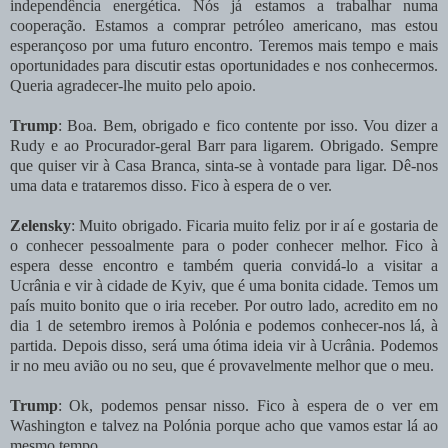
independência energética. Nós já estamos a trabalhar numa
cooperação. Estamos a comprar petróleo americano, mas estou
esperançoso por uma futuro encontro. Teremos mais tempo e mais
oportunidades para discutir estas oportunidades e nos conhecermos.
Queria agradecer-lhe muito pelo apoio.
Trump
: Boa. Bem, obrigado e fico contente por isso. Vou dizer a
Rudy e ao Procurador-geral Barr para ligarem. Obrigado. Sempre
que quiser vir à Casa Branca, sinta-se à vontade para ligar. Dê-nos
uma data e trataremos disso. Fico à espera de o ver.
Zelensky
: Muito obrigado. Ficaria muito feliz por ir aí e gostaria de
o conhecer pessoalmente para o poder conhecer melhor. Fico à
espera desse encontro e também queria convidá-lo a visitar a
Ucrânia e vir à cidade de Kyiv, que é uma bonita cidade. Temos um
país muito bonito que o iria receber. Por outro lado, acredito em no
dia 1 de setembro iremos à Polónia e podemos conhecer-nos lá, à
partida. Depois disso, será uma ótima ideia vir à Ucrânia. Podemos
ir no meu avião ou no seu, que é provavelmente melhor que o meu.
Trump
: Ok, podemos pensar nisso. Fico à espera de o ver em
Washington e talvez na Polónia porque acho que vamos estar lá ao
mesmo tempo.