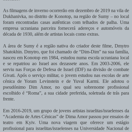
As filmagens de inverno ocorrerão em dezembro de 2019 na vila de
Dukhanivka, no distrito de Konotop, na região de Sumy – no local
foram encontradas casas autênticas com telhados de palha. Uma
empresa ucraniana parceira fornecerá adereços e automóveis da
década de 1930, além de artistas locais como extras.
A área de Sumy é a região nativa do criador deste filme, Dmytro
Shatokhin. Dmytro, que foi chamado de “Dim-Dim” na sua família,
nasceu em Konotop em 1984, estudou numa escola ucraniana local
e se repatriou ao Israel aos dezassete anos. Em 2003-2006, ele
serviu nas Forças de Defesa de Israel (IDF) na divisão de combate
Givati. Após o serviço militar, o jovem estudou nas escolas de arte
cénica de Yoram Levinstein e de Yuval Karmi. Ele adotou o
pseudónimo Dim Amor, no qual seu sobrenome profissional
escolhido é “Roma”, a sua cidade preferida, soletrada de trás para
frente.
Em 2016-2019, um grupo de jovens artistas israelitas/israelenses da
“Academia de Artes Cénicas” de Dima Amor passou por ensaios de
teatro em Kyiv. Uma nova viagem que oferece um estágio
profissional para israelitas/israelenses na Universidade Nacional de