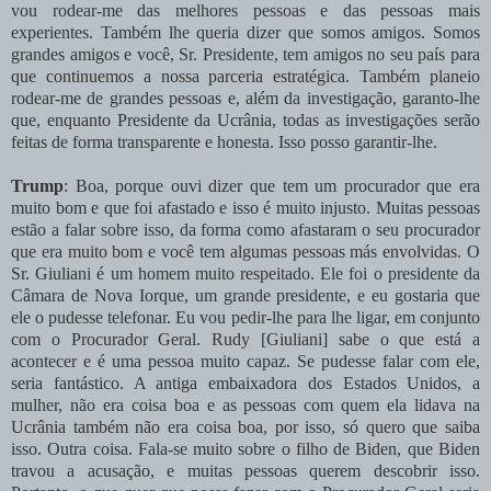
vou rodear-me das melhores pessoas e das pessoas mais
experientes. Também lhe queria dizer que somos amigos. Somos
grandes amigos e você, Sr. Presidente, tem amigos no seu país para
que continuemos a nossa parceria estratégica. Também planeio
rodear-me de grandes pessoas e, além da investigação, garanto-lhe
que, enquanto Presidente da Ucrânia, todas as investigações serão
feitas de forma transparente e honesta. Isso posso garantir-lhe.
Trump
: Boa, porque ouvi dizer que tem um procurador que era
muito bom e que foi afastado e isso é muito injusto. Muitas pessoas
estão a falar sobre isso, da forma como afastaram o seu procurador
que era muito bom e você tem algumas pessoas más envolvidas. O
Sr. Giuliani é um homem muito respeitado. Ele foi o presidente da
Câmara de Nova Iorque, um grande presidente, e eu gostaria que
ele o pudesse telefonar. Eu vou pedir-lhe para lhe ligar, em conjunto
com o Procurador Geral. Rudy [Giuliani] sabe o que está a
acontecer e é uma pessoa muito capaz. Se pudesse falar com ele,
seria fantástico. A antiga embaixadora dos Estados Unidos, a
mulher, não era coisa boa e as pessoas com quem ela lidava na
Ucrânia também não era coisa boa, por isso, só quero que saiba
isso. Outra coisa. Fala-se muito sobre o filho de Biden, que Biden
travou a acusação, e muitas pessoas querem descobrir isso.