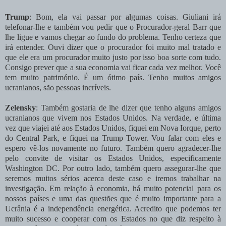
Trump
: Bom, ela vai passar por algumas coisas. Giuliani irá
telefonar-lhe e também vou pedir que o Procurador-geral Barr que
lhe ligue e vamos chegar ao fundo do problema. Tenho certeza que
irá entender. Ouvi dizer que o procurador foi muito mal tratado e
que ele era um procurador muito justo por isso boa sorte com tudo.
Consigo prever que a sua economia vai ficar cada vez melhor. Você
tem muito património. É um ótimo país. Tenho muitos amigos
ucranianos, são pessoas incríveis.
Zelensky
: Também gostaria de lhe dizer que tenho alguns amigos
ucranianos que vivem nos Estados Unidos. Na verdade, e última
vez que viajei até aos Estados Unidos, fiquei em Nova Iorque, perto
do Central Park, e fiquei na Trump Tower. Vou falar com eles e
espero vê-los novamente no futuro. Também quero agradecer-lhe
pelo convite de visitar os Estados Unidos, especificamente
Washington DC. Por outro lado, também quero assegurar-lhe que
seremos muitos sérios acerca deste caso e iremos trabalhar na
investigação. Em relação à economia, há muito potencial para os
nossos países e uma das questões que é muito importante para a
Ucrânia é a independência energética. Acredito que podemos ter
muito sucesso e cooperar com os Estados no que diz respeito à