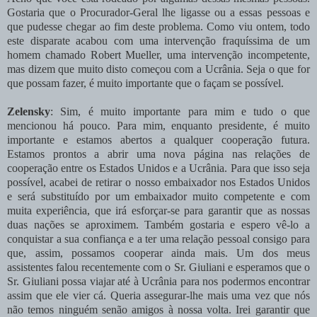
Gostaria que o Procurador-Geral lhe ligasse ou a essas pessoas e
que pudesse chegar ao fim deste problema. Como viu ontem, todo
este disparate acabou com uma intervenção fraquíssima de um
homem chamado Robert Mueller, uma intervenção incompetente,
mas dizem que muito disto começou com a Ucrânia. Seja o que for
que possam fazer, é muito importante que o façam se possível.
Zelensky
: Sim, é muito importante para mim e tudo o que
mencionou há pouco. Para mim, enquanto presidente, é muito
importante e estamos abertos a qualquer cooperação futura.
Estamos prontos a abrir uma nova página nas relações de
cooperação entre os Estados Unidos e a Ucrânia. Para que isso seja
possível, acabei de retirar o nosso embaixador nos Estados Unidos
e será substituído por um embaixador muito competente e com
muita experiência, que irá esforçar-se para garantir que as nossas
duas nações se aproximem. Também gostaria e espero vê-lo a
conquistar a sua confiança e a ter uma relação pessoal consigo para
que, assim, possamos cooperar ainda mais. Um dos meus
assistentes falou recentemente com o Sr. Giuliani e esperamos que o
Sr. Giuliani possa viajar até à Ucrânia para nos podermos encontrar
assim que ele vier cá. Queria assegurar-lhe mais uma vez que nós
não temos ninguém senão amigos à nossa volta. Irei garantir que