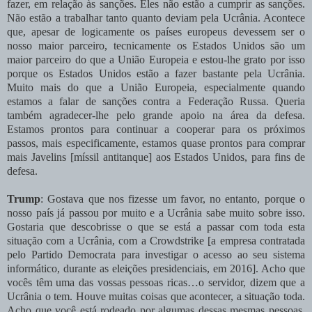
fazer, em relação às sanções. Eles não estão a cumprir as sanções.
Não estão a trabalhar tanto quanto deviam pela Ucrânia. Acontece
que, apesar de logicamente os países europeus devessem ser o
nosso maior parceiro, tecnicamente os Estados Unidos são um
maior parceiro do que a União Europeia e estou-lhe grato por isso
porque os Estados Unidos estão a fazer bastante pela Ucrânia.
Muito mais do que a União Europeia, especialmente quando
estamos a falar de sanções contra a Federação Russa. Queria
também agradecer-lhe pelo grande apoio na área da defesa.
Estamos prontos para continuar a cooperar para os próximos
passos, mais especificamente, estamos quase prontos para comprar
mais Javelins [míssil antitanque] aos Estados Unidos, para fins de
defesa.
Trump
: Gostava que nos fizesse um favor, no entanto, porque o
nosso país já passou por muito e a Ucrânia sabe muito sobre isso.
Gostaria que descobrisse o que se está a passar com toda esta
situação com a Ucrânia, com a Crowdstrike [a empresa contratada
pelo Partido Democrata para investigar o acesso ao seu sistema
informático, durante as eleições presidenciais, em 2016]. Acho que
vocês têm uma das vossas pessoas ricas…o servidor, dizem que a
Ucrânia o tem. Houve muitas coisas que acontecer, a situação toda.
Acho que você está rodeado por algumas dessas mesmas pessoas.